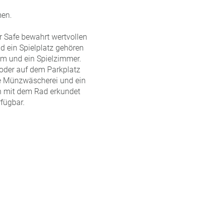
men.
r Safe bewahrt wertvollen
d ein Spielplatz gehören
m und ein Spielzimmer.
 oder auf dem Parkplatz
ne Münzwäscherei und ein
h mit dem Rad erkundet
rfügbar.