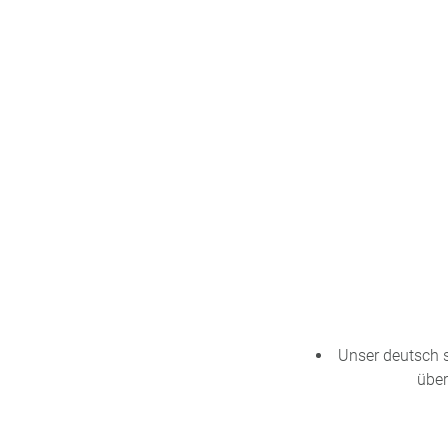
n
u
s
pr
o
gr
a
m
m
Unser deutsch 
über