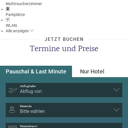
Nichtraucherzimmer
a
m
Parkplätze
m
WLAN
Alle
anzeigen
JETZT BUCHEN
Termine und Preise
Pauschal & Last Minute
Nur Hotel
Abflughafen
Abflug von
Reisende
Bitte wählen
Reisezeitraum