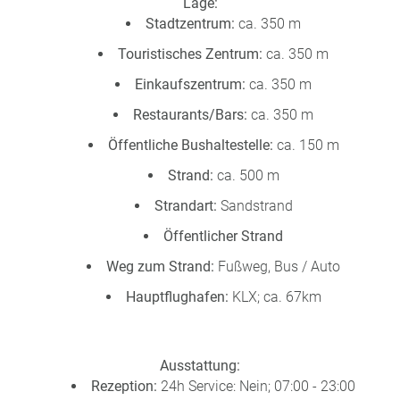
Lage:
u
Stadtzentrum:
ca. 350 m
s
pr
Touristisches Zentrum:
ca. 350 m
o
Einkaufszentrum:
ca. 350 m
gr
a
Restaurants/Bars:
ca. 350 m
m
Öffentliche Bushaltestelle:
ca. 150 m
m
Strand:
ca. 500 m
Strandart:
Sandstrand
Öffentlicher Strand
Weg zum Strand:
Fußweg, Bus / Auto
Hauptflughafen:
KLX; ca. 67km
Ausstattung:
Rezeption:
24h Service: Nein; 07:00 - 23:00