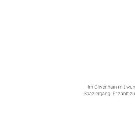
n
u
s
pr
o
gr
a
m
m
Im Olivenhain mit wun
Spaziergang. Er zählt zu