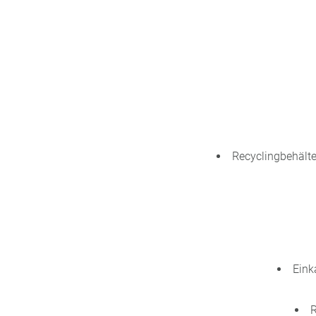
Recyclingbehälte
Eink
R