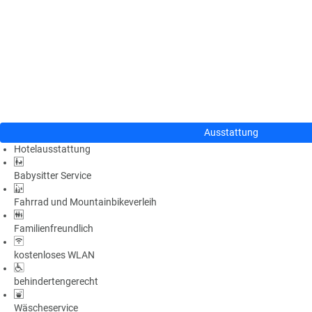
n
u
s
pr
o
gr
a
m
m
Ausstattung
Hotelausstattung
Babysitter Service
Fahrrad und Mountainbikeverleih
Familienfreundlich
kostenloses WLAN
behindertengerecht
Wäscheservice