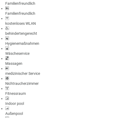
Familienfreundlich
a
m
Familienfreundlich
m
kostenloses WLAN
behindertengerecht
Hygienemaßnahmen
Wäscheservice
Massagen
medizinischer Service
Nichtraucherzimmer
Fitnessraum
Indoor pool
Außenpool