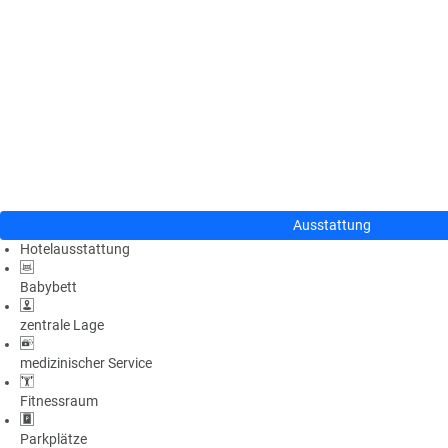
n
u
s
pr
o
gr
a
m
m
Ausstattung
Hotelausstattung
Babybett
zentrale Lage
medizinischer Service
Fitnessraum
Parkplätze