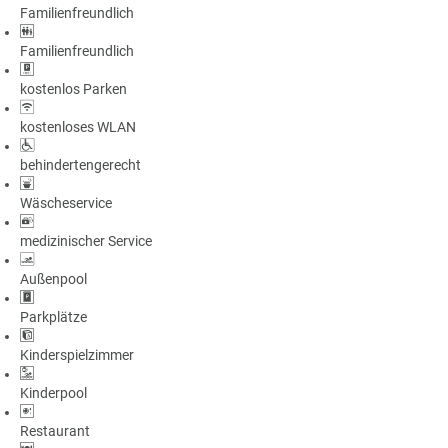
Familienfreundlich
a
m
Familienfreundlich
m
kostenlos Parken
kostenloses WLAN
behindertengerecht
Wäscheservice
medizinischer Service
Außenpool
Parkplätze
Kinderspielzimmer
Kinderpool
Restaurant