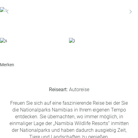
a
r
at
h
s
rt
L
e
a
R
n
st
e
M
i
in
s
ut
e
e
e
U
Merken
x
rl
p
a
e
u
rt
Reiseart:
Autoreise
b
e
n
Freuen Sie sich auf eine faszinierende Reise bei der Sie
W
o
die Nationalparks Namibias in Ihrem eigenen Tempo
or
n
entdecken. Sie übernachten, wo immer möglich, in
ld
t
einmaliger Lage der „Namibia Wildlife Resorts“ inmitten
of
o
der Nationalparks und haben dadurch ausgiebig Zeit,
B
u
Tiere und Landschaften zu genießen.