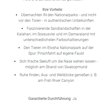
e
r
n
Ihre Vorteile:
ef
U
Übernachten IN den Nationalparks - und nicht
it
n
vor den Toren - in authentischen Unterkünften
s
s
e
Faszinierende Sandlandschaften in der
P
r
Kalahari, im Sossusvlei und im Damaraland mit
A
e
unterschiedlichsten Farbschattierungen
Y
P
B
a
Den Tieren im Etosha Nationalpark auf der
A
rt
Spur: Pirschfahrt auf eigene Faust
C
n
Sich frische Seeluft um die Nase wehen lassen -
K
e
möglich am Strand von Swakopmund
B
r
o
Ruhe finden, Aus- und Weitblicke genießen z. B.
n
am Fish River Canyon
u
s
pr
o
Garantierte Durchführung:
Ja
gr