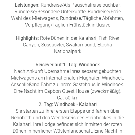
a
Leistungen:
Rundreise/Als Pauschalreise buchbar,
m
Rundreise/Besondere Unterkünfte, Rundreise/Freie
m
Wahl des Mietwagens, Rundreise/Tägliche Abfahrten,
Verpflegung/Täglich Frühstück inklusive
Highlights:
Rote Dünen in der Kalahari, Fish River
Canyon, Sossusvlei, Swakompund, Etosha
Nationalpark
Reiseverlauf:
1. Tag: Windhoek
Nach Ankunft Übernahme Ihres separat gebuchten
Mietwagens am Internationalen Flughafen Windhoek.
Anschließend Fahrt zu Ihrem Gästehaus in Windhoek.
Eine Nacht im Capbon Guest House (zweckmäßig).
Ca. 50 km
2. Tag: Windhoek - Kalahari
Sie starten zu Ihrer ersten Etappe und fahren über
Rehoboth und den Wendekreis des Steinbockes in die
Kalahari. Ihre Lodge befindet sich inmitten der roten
Dünen in herrlicher Wüstenlandschaft. Eine Nacht in