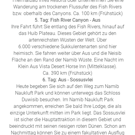
Thermalbad Ihres Resorts oder unternehmen Sie eine
Wanderung am trockenen Flussufer des Fish Rivers
bzw. oberhalb des Canyons. Ca. 100 km (Frühstück)
5. Tag: Fish River Canyon - Aus
Ihre Fahrt führt Sie entlang des Fish Rivers, hinauf auf
das Huib Plateau. Dieses Gebiet gehört zu den
artenreichsten Wüsten der Welt. Über
6.000 verschiedene Sukkulentenarten sind hier
heimisch. Sie fahren weiter über Aus und die Neisib
Fläche an den Rand der Namib Wüste. Eine Nacht im
Klein Aus Vista Desert Horse Inn (Mittelklasse).
Ca. 390 km (Frühstück)
6. Tag: Aus - Sossusvlei
Heute begeben Sie sich auf den Weg zum Namib
Naukluft Park und können unterwegs das Schloss
Duwisib besuchen. Im Namib Naukluft Park
angekommen, erreichen Sie bald Ihre Lodge, die als
einzige Unterkunft mitten im Park liegt. Das Sossusvlei
ist sicher die Hauptattraktion in diesem Gebiet und
beeindruckt mit seinen riesigen roten Dünen. Schon am
Nachmittag können Sie zu einem fakultativen Ausflug