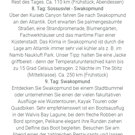
Rest des Tages. Ca. 110 km (Frühstück, Abendessen)
8. Tag: Sossusvlei - Swakopmund
Über den Kuiseb Canyon fahren Sie nach Swakopmund
an den Atlantik. Dort erwarten Sie palmengesäumte
Straßen, eine Strandpromenade, Blumengärten,
Fachwerkhäuser und das maritime Flair einer
Küstenstadt. Das Klima in Swakopmund ist durch die
Lage am Atlantik immer sehr viel kühler als z. B. im
Namib Naukluft Park. Unser Tipp: halten Sie eine Jacke
griffbereit - denn der Temperaturunterschied kann bis
zu 15 Grad Celsius betragen. 2 Nächte im The Stiltz
(Mittelklasse). Ca. 250 km (Frühstück)
9. Tag: Swakopmund
Entdecken Sie Swakopmund bei einem Stadtbummel
oder unternehmen Sie einen der vielen fakultativen
Ausflüge wie Wüstentouren, Kayak Touren oder
Quadbiken. Sehr empfehlenswert ist ein Bootsausflug
in der Walvis Bay Lagune, bei dem freche Robben an
Bord springen, Pelikane elegant ihre Runden ziehen
und Delfine das Boot begleiten. Besuchen Sie am
Abend eines der zahlreichen Restaurants und lassen