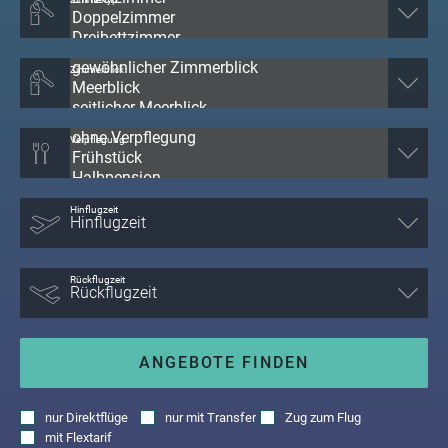
a
m
m
Zimmerblick
Verpflegung
Hinflugzeit
Rückflugzeit
ANGEBOTE FINDEN
nur
Direktflüge
nur
mit Transfer
Zug zum Flug
mit
Flextarif