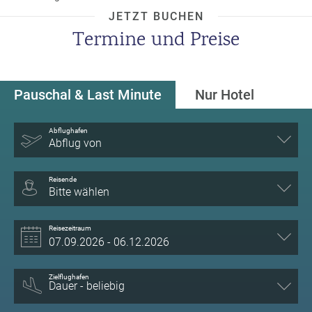
a
JETZT BUCHEN
m
Termine und Preise
m
Pauschal & Last Minute
Nur Hotel
Abflughafen
Abflug von
Reisende
Bitte wählen
Reisezeitraum
Zielflughafen