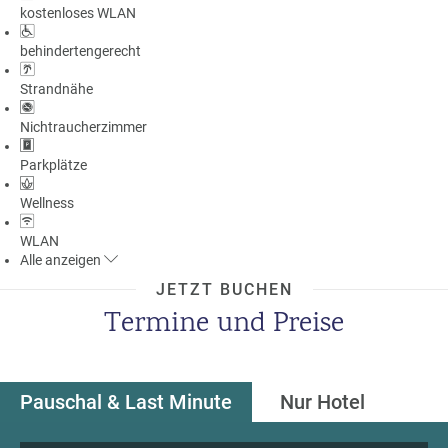
kostenloses WLAN
a
m
behindertengerecht
m
Strandnähe
Nichtraucherzimmer
Parkplätze
Wellness
WLAN
Alle
anzeigen
JETZT BUCHEN
Termine und Preise
Pauschal & Last Minute
Nur Hotel