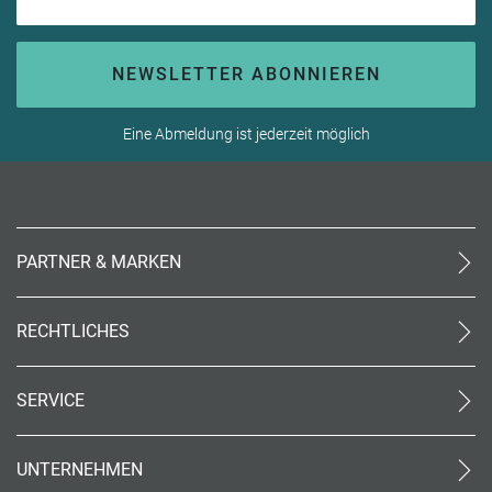
NEWSLETTER ABONNIEREN
Eine Abmeldung ist jederzeit möglich
PARTNER & MARKEN
meinReisebüro24
rtk
RECHTLICHES
meinreisespezialist
AGB (stationär)
Reiseland
Online AGB
OTTO Reisen
SERVICE
Datenschutz
meinPrimaUrlaub
Unsere Partner
Impressum
Kontakt
Barrierefreiheit
UNTERNEHMEN
World of Benefits