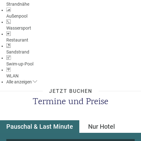
Strandnähe
a
m
Außenpool
m
Wassersport
Restaurant
Sandstrand
Swim-up-Pool
WLAN
Alle
anzeigen
JETZT BUCHEN
Termine und Preise
Pauschal & Last Minute
Nur Hotel