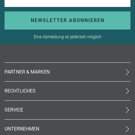
NEWSLETTER ABONNIEREN
Eine Abmeldung ist jederzeit möglich
PARTNER & MARKEN
meinReisebüro24
rtk
RECHTLICHES
meinreisespezialist
AGB (stationär)
Reiseland
Online AGB
OTTO Reisen
SERVICE
Datenschutz
meinPrimaUrlaub
Unsere Partner
Impressum
Kontakt
Barrierefreiheit
UNTERNEHMEN
World of Benefits