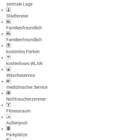
zentrale Lage
a
m
Städtereise
m
Familienfreundlich
Familienfreundlich
kostenlos Parken
kostenloses WLAN
Wäscheservice
medizinischer Service
Nichtraucherzimmer
Fitnessraum
Außenpool
Parkplätze