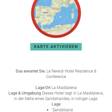
e
r
n
ef
U
it
n
s
s
e
P
r
A
e
Y
P
KARTE AKTIVIEREN
B
a
A
rt
C
n
K
e
Das erwartet Sie:
Le Nereidi Hotel Residence &
B
r
Conference
o
n
Lage:
Ort
La Maddalena
u
Lage & Umgebung
Dieses Hotel liegt in La Maddalena,
s
in der Nähe eines Sandstrandes, in ruhiger Lage.
pr
Lage
o
Sandstrand
gr