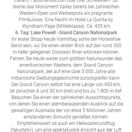
Elefant, Fausthandschuh oder Drei Schwestern. So
diente das Monument Valley bereits bei zahlreichen
Western-Epen und Werbespots als prägnante
Filmkulisse. Eine Nacht im Hotel La Quinta by
Wyndham Page (Mittelklasse). Ca. 435 km
6. Tag: Lake Powell - Grand Canyon Nationalpark
Ihr erster Stopp heute Vormittag sollte der Horseshoe
Bend sein, wo Sie einen ersten Blick auf den rund 300
m tiefer gelegenen Colorado River erblicken können.
Fahren Sie heute weiter zum größten Naturwunder des
amerikanischen Westens, dem Grand Canyon
Nationalpark, der auf eine über 3.000 Jahre alte
indianische Siedlungsgeschichte zurückgreifen kann.
Der Grand Canyon selbst hat eine Länge von 450 km,
ist zwischen 6 und 30 km breit und bis zu 1.800 m tief.
Besuchen Sie einen der zahlreichen Aussichtspunkte,
von denen Sie einen atemberaubenden Ausblick auf die
gewaltigen Ausmaße der vor etwa 5 Millionen Jahren
entstandenen Schlucht genießen können.
Empfehlenswert ist auch ein Helikopterrundflug
(fakultativ), um eine spektakuläre Ansicht aus der Luft