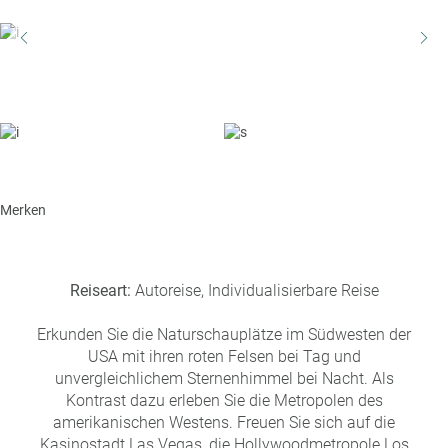
a
r
at
h
s
rt
L
e
a
R
n
st
e
M
i
in
s
ut
e
e
e
U
Merken
x
rl
p
a
e
u
rt
Reiseart:
Autoreise, Individualisierbare Reise
b
e
n
Erkunden Sie die Naturschauplätze im Südwesten der
W
o
USA mit ihren roten Felsen bei Tag und
or
n
unvergleichlichem Sternenhimmel bei Nacht. Als
ld
t
Kontrast dazu erleben Sie die Metropolen des
of
o
amerikanischen Westens. Freuen Sie sich auf die
B
u
Kasinostadt Las Vegas, die Hollywoodmetropole Los