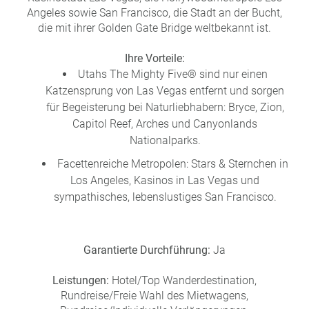
e
r
Angeles sowie San Francisco, die Stadt an der Bucht,
n
die mit ihrer Golden Gate Bridge weltbekannt ist.
ef
U
it
n
Ihre Vorteile:
s
s
Utahs The Mighty Five® sind nur einen
e
Katzensprung von Las Vegas entfernt und sorgen
P
r
A
für Begeisterung bei Naturliebhabern: Bryce, Zion,
e
Y
Capitol Reef, Arches und Canyonlands
P
B
a
Nationalparks.
A
rt
Facettenreiche Metropolen: Stars & Sternchen in
C
n
Los Angeles, Kasinos in Las Vegas und
K
e
sympathisches, lebenslustiges San Francisco.
B
r
o
n
u
Garantierte Durchführung:
Ja
s
pr
Leistungen:
Hotel/Top Wanderdestination,
o
Rundreise/Freie Wahl des Mietwagens,
gr