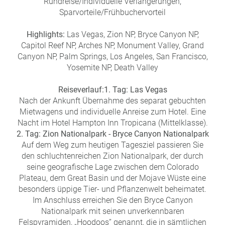
Rundreise/Individuelle Verlängerungen,
a
Sparvorteile/Frühbuchervorteil
m
m
Highlights:
Las Vegas, Zion NP, Bryce Canyon NP,
Capitol Reef NP, Arches NP, Monument Valley, Grand
Canyon NP, Palm Springs, Los Angeles, San Francisco,
Yosemite NP, Death Valley
Reiseverlauf:
1. Tag: Las Vegas
Nach der Ankunft Übernahme des separat gebuchten
Mietwagens und individuelle Anreise zum Hotel. Eine
Nacht im Hotel Hampton Inn Tropicana (Mittelklasse).
2. Tag: Zion Nationalpark - Bryce Canyon Nationalpark
Auf dem Weg zum heutigen Tagesziel passieren Sie
den schluchtenreichen Zion Nationalpark, der durch
seine geografische Lage zwischen dem Colorado
Plateau, dem Great Basin und der Mojave Wüste eine
besonders üppige Tier- und Pflanzenwelt beheimatet.
Im Anschluss erreichen Sie den Bryce Canyon
Nationalpark mit seinen unverkennbaren
Felspyramiden, „Hoodoos” genannt, die in sämtlichen