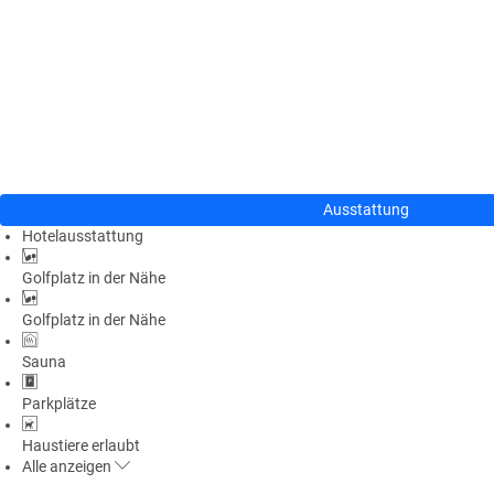
n
u
s
pr
o
gr
a
m
m
Ausstattung
Hotelausstattung
Golfplatz in der Nähe
Golfplatz in der Nähe
Sauna
Parkplätze
Haustiere erlaubt
Alle
anzeigen