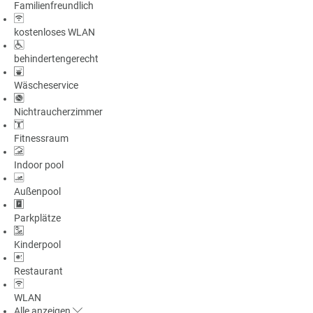
Familienfreundlich
a
m
kostenloses WLAN
m
behindertengerecht
Wäscheservice
Nichtraucherzimmer
Fitnessraum
Indoor pool
Außenpool
Parkplätze
Kinderpool
Restaurant
WLAN
Alle
anzeigen