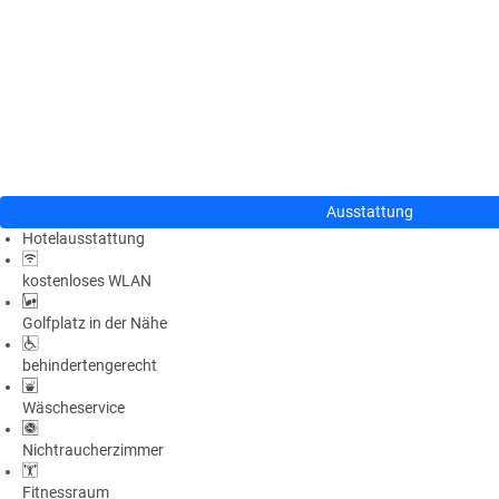
n
u
s
pr
o
gr
a
m
m
Ausstattung
Hotelausstattung
kostenloses WLAN
Golfplatz in der Nähe
behindertengerecht
Wäscheservice
Nichtraucherzimmer
Fitnessraum