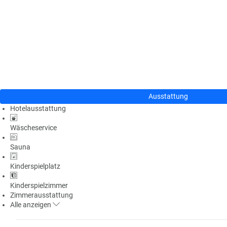
n
u
s
pr
o
gr
a
m
m
Ausstattung
Hotelausstattung
Wäscheservice
Sauna
Kinderspielplatz
Kinderspielzimmer
Zimmerausstattung
Alle
anzeigen