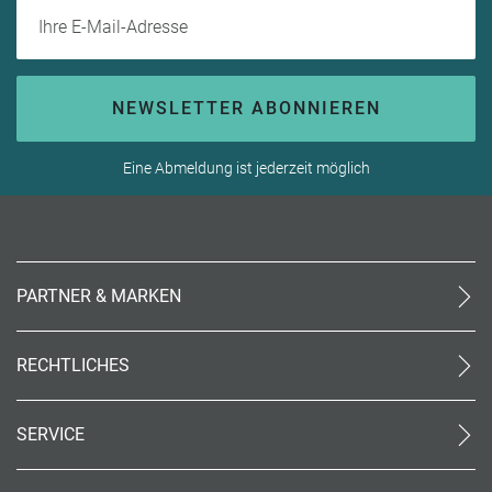
Ihre E-Mail-Adresse
NEWSLETTER ABONNIEREN
Eine Abmeldung ist jederzeit möglich
PARTNER & MARKEN
meinReisebüro24
rtk
RECHTLICHES
meinreisespezialist
AGB (stationär)
Reiseland
Online AGB
OTTO Reisen
SERVICE
Datenschutz
meinPrimaUrlaub
Unsere Partner
Impressum
Kontakt