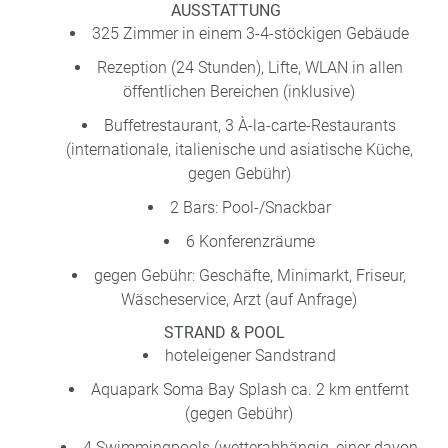
AUSSTATTUNG
a
325 Zimmer in einem 3-4-stöckigen Gebäude
m
m
Rezeption (24 Stunden), Lifte, WLAN in allen
öffentlichen Bereichen (inklusive)
Buffetrestaurant, 3 À-la-carte-Restaurants
(internationale, italienische und asiatische Küche,
gegen Gebühr)
2 Bars: Pool-/Snackbar
6 Konferenzräume
gegen Gebühr: Geschäfte, Minimarkt, Friseur,
Wäscheservice, Arzt (auf Anfrage)
STRAND & POOL
hoteleigener Sandstrand
Aquapark Soma Bay Splash ca. 2 km entfernt
(gegen Gebühr)
4 Swimmingpools (wetterabhängig, einer davon