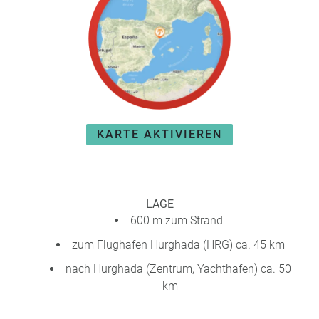
e
r
n
ef
U
it
n
s
s
e
P
r
A
e
Y
P
KARTE AKTIVIEREN
B
a
A
rt
C
n
K
e
B
LAGE
r
o
600 m zum Strand
n
zum Flughafen Hurghada (HRG) ca. 45 km
u
s
nach Hurghada (Zentrum, Yachthafen) ca. 50
pr
km
o
gr