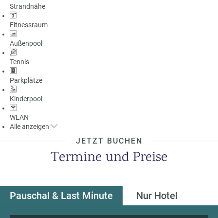
Strandnähe
a
m
Fitnessraum
m
Außenpool
Tennis
Parkplätze
Kinderpool
WLAN
Alle
anzeigen
JETZT BUCHEN
Termine und Preise
Pauschal & Last Minute
Nur Hotel