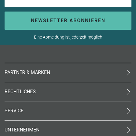
NEWSLETTER ABONNIEREN
Eine Abmeldung ist jederzeit möglich
PARTNER & MARKEN
meinReisebüro24
rtk
RECHTLICHES
meinreisespezialist
AGB (stationär)
Reiseland
Online AGB
OTTO Reisen
SERVICE
Datenschutz
meinPrimaUrlaub
Unsere Partner
Impressum
Kontakt
Barrierefreiheit
UNTERNEHMEN
World of Benefits