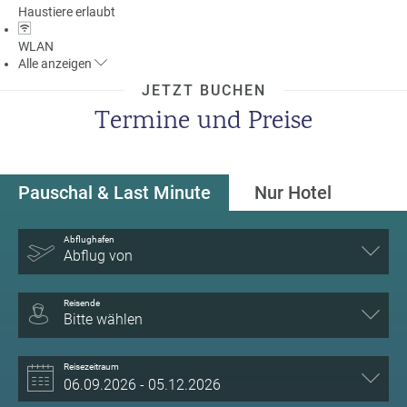
Haustiere erlaubt
a
m
WLAN
m
Alle
anzeigen
JETZT BUCHEN
Termine und Preise
Pauschal & Last Minute
Nur Hotel
Abflughafen
Abflug von
Reisende
Bitte wählen
Reisezeitraum