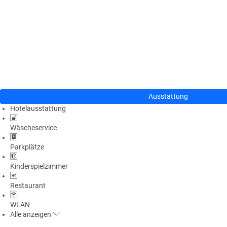
n
u
s
pr
o
gr
a
m
m
Ausstattung
Hotelausstattung
Wäscheservice
Parkplätze
Kinderspielzimmer
Restaurant
WLAN
Alle
anzeigen