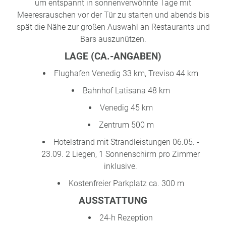
um entspannt in sonnenverwöhnte Tage mit
a
Meeresrauschen vor der Tür zu starten und abends bis
m
spät die Nähe zur großen Auswahl an Restaurants und
m
Bars auszunützen.
LAGE (CA.-ANGABEN)
Flughafen Venedig 33 km, Treviso 44 km
Bahnhof Latisana 48 km
Venedig 45 km
Zentrum 500 m
Hotelstrand mit Strandleistungen 06.05. -
23.09. 2 Liegen, 1 Sonnenschirm pro Zimmer
inklusive.
Kostenfreier Parkplatz ca. 300 m
AUSSTATTUNG
24-h Rezeption