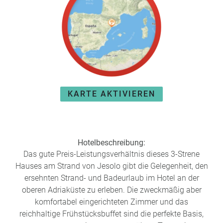
e
r
n
ef
U
it
n
s
s
e
P
r
A
e
Y
P
KARTE AKTIVIEREN
B
a
A
rt
C
n
K
e
Hotelbeschreibung:
B
r
o
Das gute Preis-Leistungsverhältnis dieses 3-Strene
n
Hauses am Strand von Jesolo gibt die Gelegenheit, den
u
ersehnten Strand- und Badeurlaub im Hotel an der
s
oberen Adriaküste zu erleben. Die zweckmäßig aber
pr
komfortabel eingerichteten Zimmer und das
o
reichhaltige Frühstücksbuffet sind die perfekte Basis,
gr