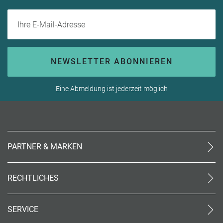
Ihre E-Mail-Adresse
NEWSLETTER ABONNIEREN
Eine Abmeldung ist jederzeit möglich
PARTNER & MARKEN
meinReisebüro24
rtk
RECHTLICHES
meinreisespezialist
AGB (stationär)
Reiseland
Online AGB
OTTO Reisen
SERVICE
Datenschutz
meinPrimaUrlaub
Unsere Partner