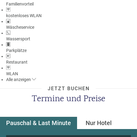
Familienvorteil
a
m
kostenloses WLAN
m
Wäscheservice
Wassersport
Parkplätze
Restaurant
WLAN
Alle
anzeigen
JETZT BUCHEN
Termine und Preise
Pauschal & Last Minute
Nur Hotel