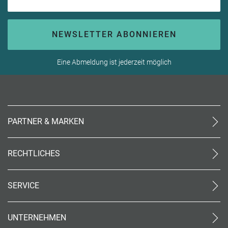
NEWSLETTER ABONNIEREN
Eine Abmeldung ist jederzeit möglich
PARTNER & MARKEN
meinReisebüro24
rtk
RECHTLICHES
meinreisespezialist
AGB (stationär)
Reiseland
Online AGB
OTTO Reisen
SERVICE
Datenschutz
meinPrimaUrlaub
Unsere Partner
Impressum
Kontakt
Barrierefreiheit
UNTERNEHMEN
World of Benefits