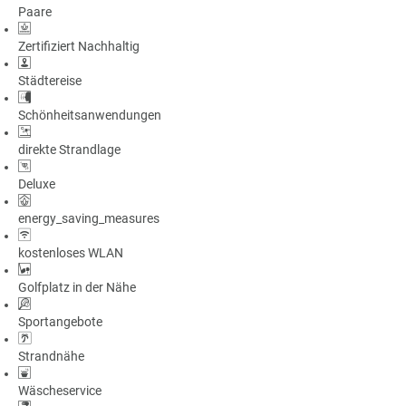
Paare
a
m
Zertifiziert Nachhaltig
m
Städtereise
Schönheitsanwendungen
direkte Strandlage
Deluxe
energy_saving_measures
kostenloses WLAN
Golfplatz in der Nähe
Sportangebote
Strandnähe
Wäscheservice