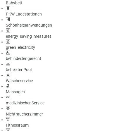
Babybett
a
m
PKW Ladestationen
m
Schönheitsanwendungen
energy_saving_measures
green_electricity
behindertengerecht
beheizter Pool
Wäscheservice
Massagen
medizinischer Service
Nichtraucherzimmer
Fitnessraum