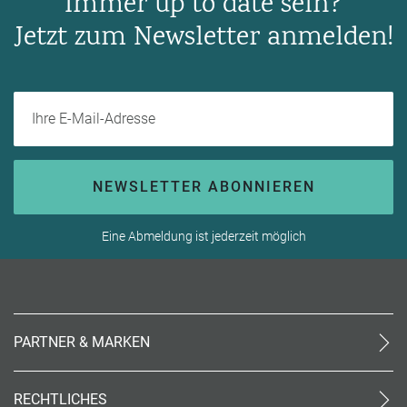
Immer up to date sein?
Jetzt zum Newsletter anmelden!
Ihre E-Mail-Adresse
NEWSLETTER ABONNIEREN
Eine Abmeldung ist jederzeit möglich
PARTNER & MARKEN
meinReisebüro24
rtk
RECHTLICHES