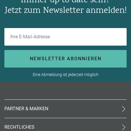
Immer up to date sein?
Jetzt zum Newsletter anmelden!
Ihre E-Mail-Adresse
NEWSLETTER ABONNIEREN
Eine Abmeldung ist jederzeit möglich
PARTNER & MARKEN
meinReisebüro24
rtk
RECHTLICHES
meinreisespezialist