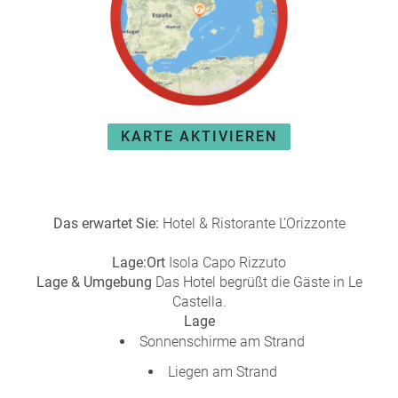
e
r
n
ef
U
it
n
s
s
e
P
r
KARTE AKTIVIEREN
A
e
Y
P
B
a
A
rt
C
n
Das erwartet Sie:
Hotel & Ristorante L'Orizzonte
K
e
B
r
Lage:
Ort
Isola Capo Rizzuto
o
Lage & Umgebung
Das Hotel begrüßt die Gäste in Le
n
Castella.
u
Lage
s
Sonnenschirme am Strand
pr
Liegen am Strand
o
gr