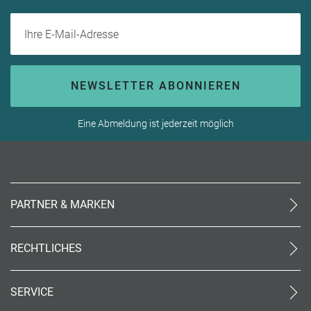
Ihre E-Mail-Adresse
NEWSLETTER ABONNIEREN
Eine Abmeldung ist jederzeit möglich
PARTNER & MARKEN
meinReisebüro24
rtk
RECHTLICHES
meinreisespezialist
AGB (stationär)
Reiseland
Online AGB
OTTO Reisen
SERVICE
Datenschutz
meinPrimaUrlaub
Unsere Partner