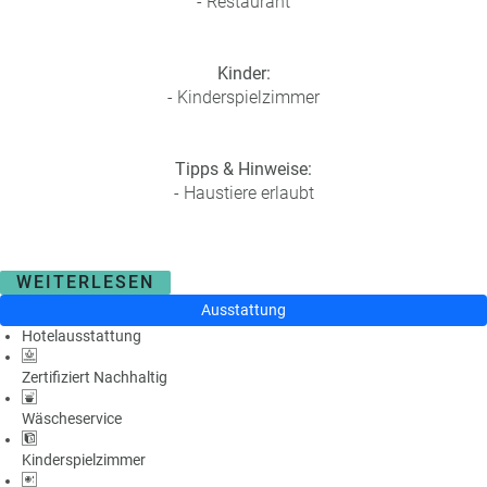
- Restaurant
a
m
m
Kinder:
- Kinderspielzimmer
Tipps & Hinweise:
- Haustiere erlaubt
WEITERLESEN
Ausstattung
Hotelausstattung
Zertifiziert Nachhaltig
Wäscheservice
Kinderspielzimmer