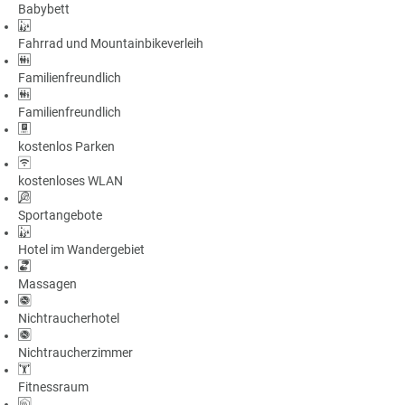
Babybett
a
m
Fahrrad und Mountainbikeverleih
m
Familienfreundlich
Familienfreundlich
kostenlos Parken
kostenloses WLAN
Sportangebote
Hotel im Wandergebiet
Massagen
Nichtraucherhotel
Nichtraucherzimmer
Fitnessraum