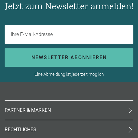
Jetzt zum Newsletter anmelden!
Ihre E-Mail-Adresse
NEWSLETTER ABONNIEREN
Eine Abmeldung ist jederzeit möglich
PARTNER & MARKEN
meinReisebüro24
rtk
RECHTLICHES
meinreisespezialist
AGB (stationär)