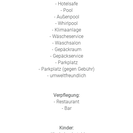
- Hotelsafe
a
- Pool
m
- Außenpool
m
- Whirlpool
- Klimaanlage
- Wäscheservice
- Waschsalon
- Gepäckraum
- Gepäckservice
- Parkplatz
- Parkplatz (gegen Gebühr)
- umweltfreundlich
Verpflegung:
- Restaurant
- Bar
Kinder: