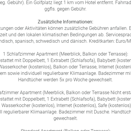
eg. Gebühr). Ein Golfplatz liegt 1 km vom Hotel entfernt. Fahrra
ggfls. gegen Gebühr.
Zusätzliche Informationen:
tungen oder Aktivitäten können zusätzliche Gebühren anfallen. E
eit und den lokalen klimatischen Bedingungen ab. Servicesprac
ländisch, spanisch, schwedisch und dänisch. Kreditkarten: Euro/
1 Schlafzimmer Apartment (Meerblick, Balkon oder Terrasse):
attet mit Doppelbett, 1 Extrabett (Schlafsofa), Babybett (kosten
Wasserkocher (kostenlos), Balkon oder Terrasse, Internet (kosten
ern sowie individuell regulierbarer Klimaanlage. Badezimmer mi
Handtücher werden 5x pro Woche gewechselt.
afzimmer Apartment (Meerblick, Balkon oder Terrasse Nicht ersta
attet mit Doppelbett, 1 Extrabett (Schlafsofa), Babybett (kosten
, Wasserkocher (kostenlos), Internet (kostenlos), Safe (kostenlos
ell regulierbarer Klimaanlage. Badezimmer mit Dusche. Handtüc
gewechselt.