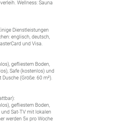
dverleih. Wellness: Sauna
inige Dienstleistungen
hen: englisch, deutsch,
MasterCard und Visa.
los), gefliestem Boden,
los), Safe (kostenlos) und
t Dusche (Größe: 60 m²).
ttbar):
los), gefliestem Boden,
) und Sat-TV mit lokalen
her werden 5x pro Woche