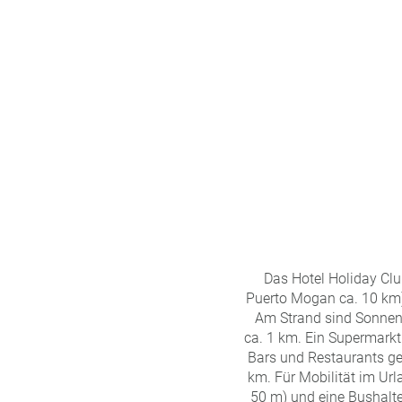
n
u
s
pr
o
gr
a
m
m
Das Hotel Holiday Clu
Puerto Mogan ca. 10 km).
Am Strand sind Sonnen
ca. 1 km. Ein Supermarkt
Bars und Restaurants ge
km. Für Mobilität im Ur
50 m) und eine Bushaltes