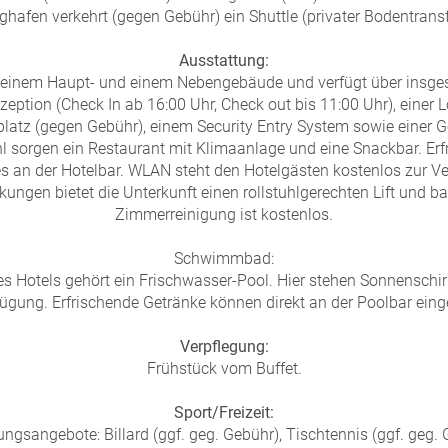
ghafen verkehrt (gegen Gebühr) ein Shuttle (privater Bodentransf
Ausstattung:
 einem Haupt- und einem Nebengebäude und verfügt über insge
zeption (Check In ab 16:00 Uhr, Check out bis 11:00 Uhr), einer L
platz (gegen Gebühr), einem Security Entry System sowie einer 
hl sorgen ein Restaurant mit Klimaanlage und eine Snackbar. Erf
es an der Hotelbar. WLAN steht den Hotelgästen kostenlos zur V
ungen bietet die Unterkunft einen rollstuhlgerechten Lift und ba
Zimmerreinigung ist kostenlos.
Schwimmbad:
 Hotels gehört ein Frischwasser-Pool. Hier stehen Sonnensch
fügung. Erfrischende Getränke können direkt an der Poolbar e
Verpflegung:
Frühstück vom Buffet.
Sport/Freizeit:
ngsangebote: Billard (ggf. geg. Gebühr), Tischtennis (ggf. geg. 