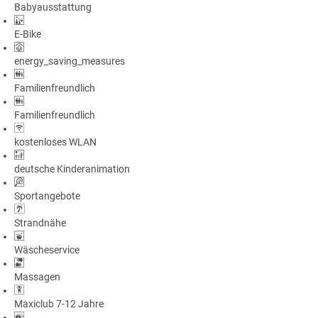
Babyausstattung
a
m
E-Bike
m
energy_saving_measures
Familienfreundlich
Familienfreundlich
kostenloses WLAN
deutsche Kinderanimation
Sportangebote
Strandnähe
Wäscheservice
Massagen
Maxiclub 7-12 Jahre