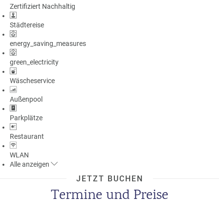
Zertifiziert Nachhaltig
a
m
Städtereise
m
energy_saving_measures
green_electricity
Wäscheservice
Außenpool
Parkplätze
Restaurant
WLAN
Alle
anzeigen
JETZT BUCHEN
Termine und Preise