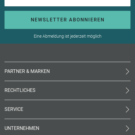
NEWSLETTER ABONNIEREN
Eine Abmeldung ist jederzeit möglich
PARTNER & MARKEN
meinReisebüro24
rtk
RECHTLICHES
meinreisespezialist
AGB (stationär)
Reiseland
Online AGB
OTTO Reisen
SERVICE
Datenschutz
meinPrimaUrlaub
Unsere Partner
Impressum
Kontakt
Barrierefreiheit
UNTERNEHMEN
World of Benefits