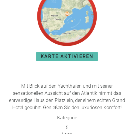
e
r
n
ef
U
it
n
s
s
e
P
r
A
e
Y
P
KARTE AKTIVIEREN
B
a
A
rt
C
n
K
e
B
Mit Blick auf den Yachthafen und mit seiner
r
o
sensationellen Aussicht auf den Atlantik nimmt das
n
ehrwürdige Haus den Platz ein, der einem echten Grand
u
Hotel gebührt. Genießen Sie den luxuriösen Komfort!
s
Kategorie
pr
o
5
gr