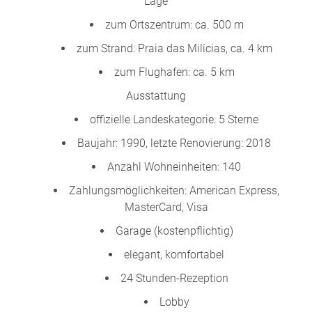
Lage
a
zum Ortszentrum: ca. 500 m
m
m
zum Strand: Praia das Milícias, ca. 4 km
zum Flughafen: ca. 5 km
Ausstattung
offizielle Landeskategorie: 5 Sterne
Baujahr: 1990, letzte Renovierung: 2018
Anzahl Wohneinheiten: 140
Zahlungsmöglichkeiten: American Express,
MasterCard, Visa
Garage (kostenpflichtig)
elegant, komfortabel
24 Stunden-Rezeption
Lobby