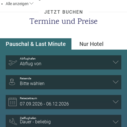
Alle
anzeigen
a
m
JETZT BUCHEN
m
Termine und Preise
Pauschal & Last Minute
Nur Hotel
Abflughafen
Abflug von
Reisende
Bitte wählen
Reisezeitraum
Zielflughafen