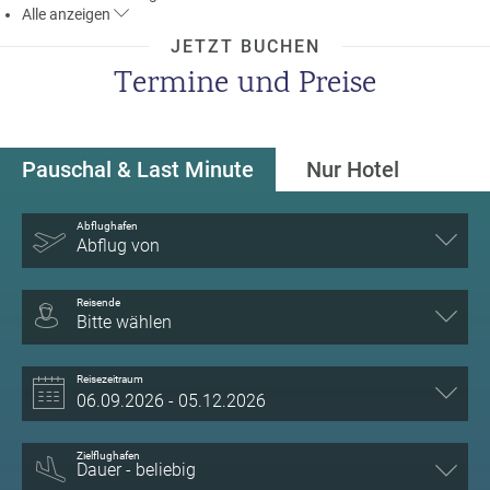
Alle
anzeigen
a
m
JETZT BUCHEN
m
Termine und Preise
Pauschal & Last Minute
Nur Hotel
Abflughafen
Abflug von
Reisende
Bitte wählen
Reisezeitraum
Zielflughafen