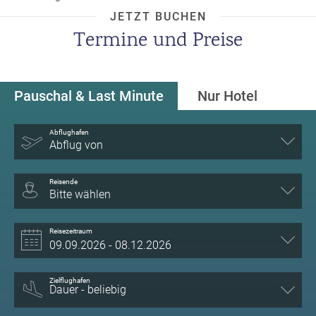
a
JETZT BUCHEN
m
Termine und Preise
m
Pauschal & Last Minute
Nur Hotel
Abflughafen
Abflug von
Reisende
Bitte wählen
Reisezeitraum
Zielflughafen