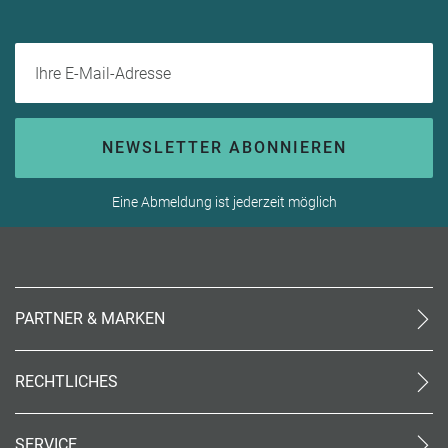
Ihre E-Mail-Adresse
NEWSLETTER ABONNIEREN
Eine Abmeldung ist jederzeit möglich
PARTNER & MARKEN
meinReisebüro24
rtk
RECHTLICHES
meinreisespezialist
AGB (stationär)
Reiseland
Online AGB
OTTO Reisen
SERVICE