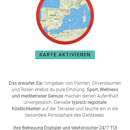
e
r
n
ef
U
it
n
s
s
e
P
r
A
e
Y
P
KARTE AKTIVIEREN
B
a
A
rt
C
n
K
e
Das erwartet Sie:
Umgeben von Palmen, Olivenbäumen
B
r
und Rosen erlebst du pure Erholung.
o
Sport, Wellness
und mediterraner Genuss
n
machen deinen Aufenthalt
unvergesslich. Genieße
u
typisch regionale
Köstlichkeiten
auf der Terrasse und tauche ein in die
s
besondere Atmosphäre des Gardasees.
pr
o
Ihre Betreuung:
Digitaler und telefonischer 24/7 TUI
gr