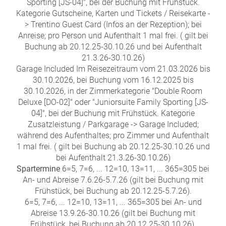
Sporting [JS-04]", bei der Buchung mit Frühstück.
Kategorie Gutscheine, Karten und Tickets / Reisekarte -
> Trentino Guest Card (Infos an der Rezeption); bei
Anreise; pro Person und Aufenthalt 1 mal frei. ( gilt bei
Buchung ab 20.12.25-30.10.26 und bei Aufenthalt
21.3.26-30.10.26)
Garage Included Im Reisezeitraum vom 21.03.2026 bis
30.10.2026, bei Buchung vom 16.12.2025 bis
30.10.2026, in der Zimmerkategorie "Double Room
Deluxe [DO-02]" oder "Juniorsuite Family Sporting [JS-
04]", bei der Buchung mit Frühstück. Kategorie
Zusatzleistung / Parkgarage -> Garage Included;
während des Aufenthaltes; pro Zimmer und Aufenthalt
1 mal frei. ( gilt bei Buchung ab 20.12.25-30.10.26 und
bei Aufenthalt 21.3.26-30.10.26)
Spartermine
6=5, 7=6, ... 12=10, 13=11, ... 365=305 bei
An- und Abreise 7.6.26-5.7.26 (gilt bei Buchung mit
Frühstück, bei Buchung ab 20.12.25-5.7.26).
6=5, 7=6, ... 12=10, 13=11, ... 365=305 bei An- und
Abreise 13.9.26-30.10.26 (gilt bei Buchung mit
Frühstück, bei Buchung ab 20.12.25-30.10.26).