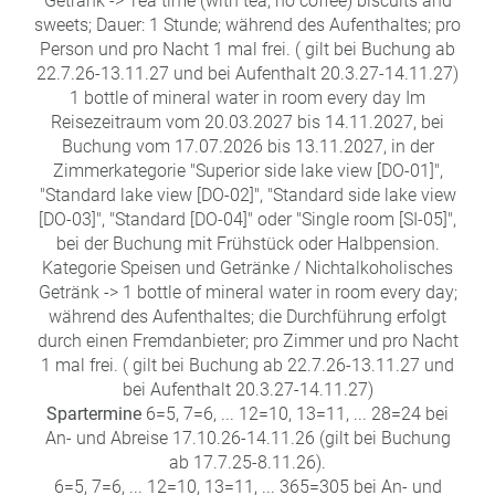
Getränk -> Tea time (with tea, no coffee) biscuits and
sweets; Dauer: 1 Stunde; während des Aufenthaltes; pro
Person und pro Nacht 1 mal frei. ( gilt bei Buchung ab
22.7.26-13.11.27 und bei Aufenthalt 20.3.27-14.11.27)
1 bottle of mineral water in room every day Im
Reisezeitraum vom 20.03.2027 bis 14.11.2027, bei
Buchung vom 17.07.2026 bis 13.11.2027, in der
Zimmerkategorie "Superior side lake view [DO-01]",
"Standard lake view [DO-02]", "Standard side lake view
[DO-03]", "Standard [DO-04]" oder "Single room [SI-05]",
bei der Buchung mit Frühstück oder Halbpension.
Kategorie Speisen und Getränke / Nichtalkoholisches
Getränk -> 1 bottle of mineral water in room every day;
während des Aufenthaltes; die Durchführung erfolgt
durch einen Fremdanbieter; pro Zimmer und pro Nacht
1 mal frei. ( gilt bei Buchung ab 22.7.26-13.11.27 und
bei Aufenthalt 20.3.27-14.11.27)
Spartermine
6=5, 7=6, ... 12=10, 13=11, ... 28=24 bei
An- und Abreise 17.10.26-14.11.26 (gilt bei Buchung
ab 17.7.25-8.11.26).
6=5, 7=6, ... 12=10, 13=11, ... 365=305 bei An- und