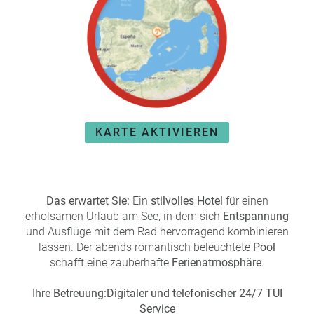
e
r
n
ef
U
it
n
s
s
e
P
r
A
e
Y
P
KARTE AKTIVIEREN
B
a
A
rt
C
n
K
e
Das erwartet Sie:
Ein
B
stilvolles Hotel
für einen
r
erholsamen Urlaub am See, in dem sich
o
Entspannung
und Ausflüge mit dem Rad hervorragend kombinieren
n
lassen. Der abends romantisch beleuchtete
u
Pool
schafft eine zauberhafte
s
Ferienatmosphäre
.
pr
Ihre Betreuung:
Digitaler und telefonischer 24/7 TUI
o
Service
gr