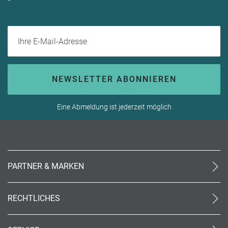
Ihre E-Mail-Adresse
NEWSLETTER ABONNIEREN
Eine Abmeldung ist jederzeit möglich
PARTNER & MARKEN
meinReisebüro24
rtk
RECHTLICHES
meinreisespezialist
AGB (stationär)
Reiseland
Online AGB