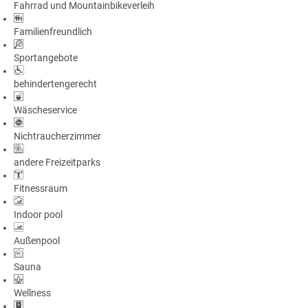
Fahrrad und Mountainbikeverleih
a
m
Familienfreundlich
m
Sportangebote
behindertengerecht
Wäscheservice
Nichtraucherzimmer
andere Freizeitparks
Fitnessraum
Indoor pool
Außenpool
Sauna
Wellness