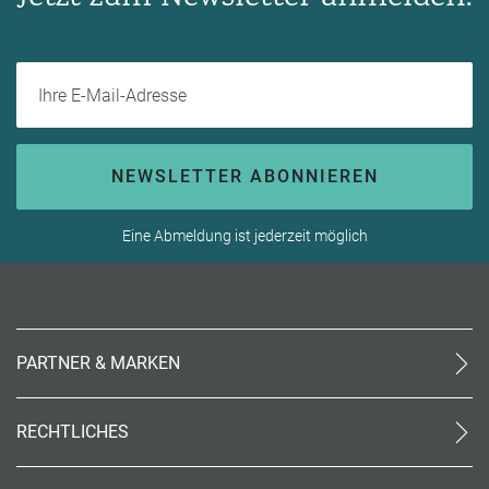
Ihre E-Mail-Adresse
NEWSLETTER ABONNIEREN
Eine Abmeldung ist jederzeit möglich
PARTNER & MARKEN
meinReisebüro24
rtk
RECHTLICHES
meinreisespezialist
AGB (stationär)
Reiseland
Online AGB