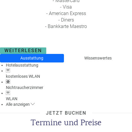
- MasterCard
a
- Visa
m
- American Express
m
- Diners
- Bankkarte Maestro
WEITERLESEN
Ausstattung
Wissenswertes
Hotelausstattung
kostenloses WLAN
Nichtraucherzimmer
WLAN
Alle
anzeigen
JETZT BUCHEN
Termine und Preise