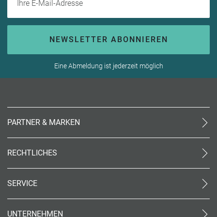
NEWSLETTER ABONNIEREN
Eine Abmeldung ist jederzeit möglich
PARTNER & MARKEN
meinReisebüro24
rtk
RECHTLICHES
meinreisespezialist
AGB (stationär)
Reiseland
Online AGB
OTTO Reisen
SERVICE
Datenschutz
meinPrimaUrlaub
Unsere Partner
Impressum
Kontakt
Barrierefreiheit
UNTERNEHMEN