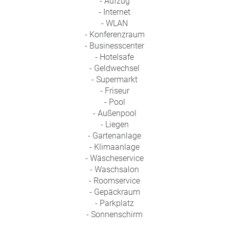
- Aufzug
a
- Internet
m
- WLAN
m
- Konferenzraum
- Businesscenter
- Hotelsafe
- Geldwechsel
- Supermarkt
- Friseur
- Pool
- Außenpool
- Liegen
- Gartenanlage
- Klimaanlage
- Wäscheservice
- Waschsalon
- Roomservice
- Gepäckraum
- Parkplatz
- Sonnenschirm