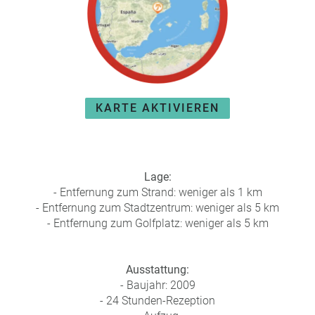
e
r
n
ef
U
it
n
s
s
e
P
r
KARTE AKTIVIEREN
A
e
Y
P
B
a
A
rt
C
n
Lage:
K
e
- Entfernung zum Strand: weniger als 1 km
B
r
- Entfernung zum Stadtzentrum: weniger als 5 km
o
- Entfernung zum Golfplatz: weniger als 5 km
n
u
s
Ausstattung:
pr
- Baujahr: 2009
o
- 24 Stunden-Rezeption
gr