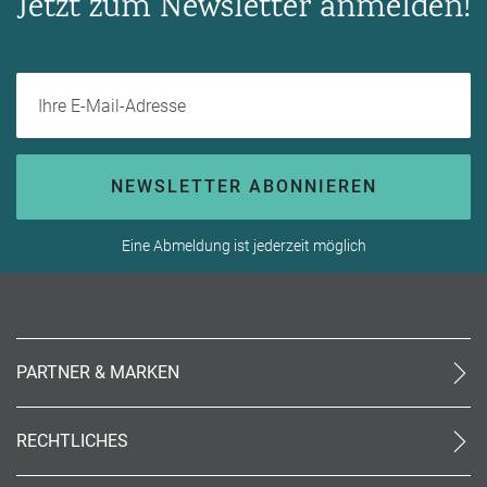
Jetzt zum Newsletter anmelden!
Ihre E-Mail-Adresse
NEWSLETTER ABONNIEREN
Eine Abmeldung ist jederzeit möglich
PARTNER & MARKEN
meinReisebüro24
rtk
RECHTLICHES
meinreisespezialist
AGB (stationär)
Reiseland