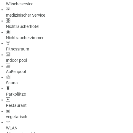
Wäscheservice
a
m
medizinischer Service
m
Nichtraucherhotel
Nichtraucherzimmer
Fitnessraum
Indoor pool
Außenpool
Sauna
Parkplätze
Restaurant
vegetarisch
WLAN