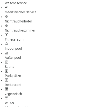
Wäscheservice
a
m
medizinischer Service
m
Nichtraucherhotel
Nichtraucherzimmer
Fitnessraum
Indoor pool
Außenpool
Sauna
Parkplätze
Restaurant
vegetarisch
WLAN