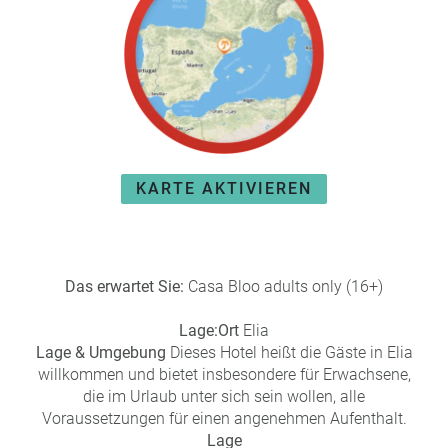
e
r
n
ef
U
it
n
s
s
e
P
r
A
e
Y
P
KARTE AKTIVIEREN
B
a
A
rt
C
n
K
e
Das erwartet Sie:
Casa Bloo adults only (16+)
B
r
o
Lage:
n
Ort
Elia
Lage & Umgebung
Dieses Hotel heißt die Gäste in Elia
u
willkommen und bietet insbesondere für Erwachsene,
s
die im Urlaub unter sich sein wollen, alle
pr
Voraussetzungen für einen angenehmen Aufenthalt.
o
gr
Lage