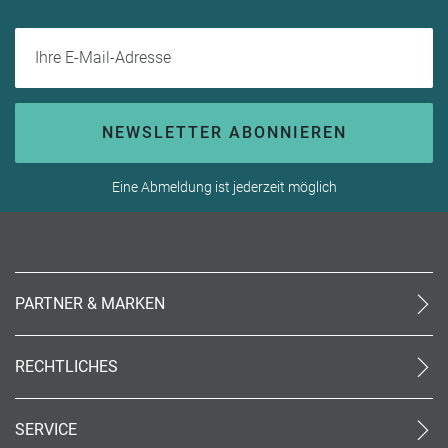
Ihre E-Mail-Adresse
NEWSLETTER ABONNIEREN
Eine Abmeldung ist jederzeit möglich
PARTNER & MARKEN
meinReisebüro24
rtk
RECHTLICHES
meinreisespezialist
AGB (stationär)
Reiseland
Online AGB
OTTO Reisen
SERVICE
Datenschutz